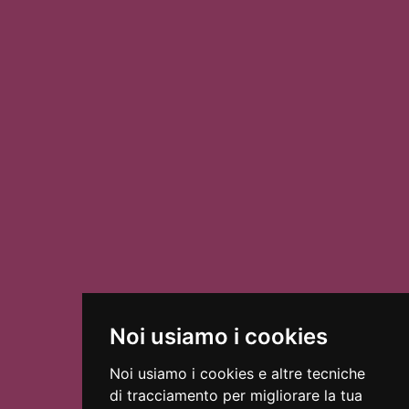
Via Luigi Pirandello, 2, 35020
Come raggiungerci
Albignasego PD, Italia
Galleria
Noi usiamo i cookies
Noi usiamo i cookies e altre tecniche
di tracciamento per migliorare la tua