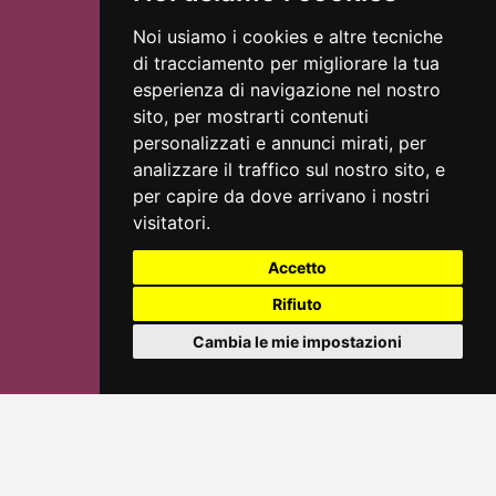
Noi usiamo i cookies e altre tecniche
INGRESSO LIBERO
di tracciamento per migliorare la tua
esperienza di navigazione nel nostro
sito, per mostrarti contenuti
Intero
Tipologia
personalizzati e annunci mirati, per
analizzare il traffico sul nostro sito, e
per capire da dove arrivano i nostri
visitatori.
Accetto
Rifiuto
Cambia le mie impostazioni