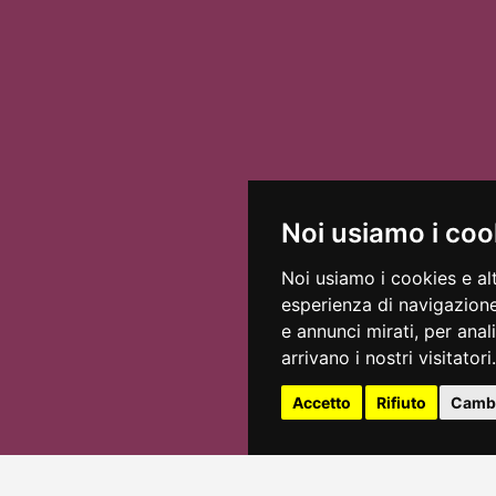
 ai 30 minuti dall’orario di inizio dello spettacolo, non vi sarà possibil
Noi usiamo i coo
Noi usiamo i cookies e al
esperienza di navigazione
e annunci mirati, per anal
arrivano i nostri visitatori.
Accetto
Rifiuto
Cambi