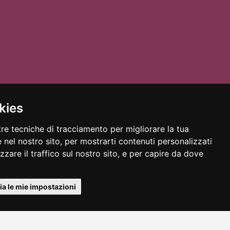
e accedere. In caso di impossibilità a partecipare,
kies
tre tecniche di tracciamento per migliorare la tua
 nel nostro sito, per mostrarti contenuti personalizzati
izzare il traffico sul nostro sito, e per capire da dove
a le mie impostazioni